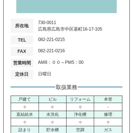
730-0011
所在地
広島県広島市中区基町16-17-105
082-221-0215
TEL
082-221-0216
FAX
AM8：００～PM5：00
営業時間
日曜日
定休日
取扱業務
戸建て
ビル
リフォーム
本管
○
○
○
-
直結給水
水洗化
浄化槽
修理
○
○
○
○
詰まり
貯水槽
空調
ガス