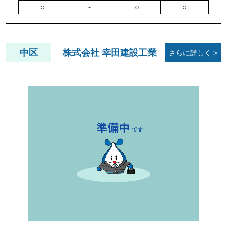
○
-
○
○
中区
株式会社 幸田建設工業
さらに詳しく >