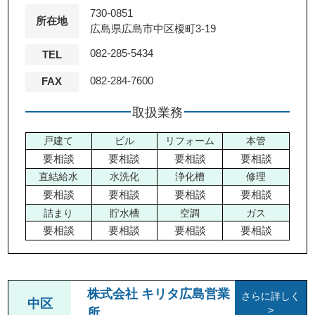
730-0851
所在地
広島県広島市中区榎町3-19
082-285-5434
TEL
082-284-7600
FAX
取扱業務
戸建て
ビル
リフォーム
本管
要相談
要相談
要相談
要相談
直結給水
水洗化
浄化槽
修理
要相談
要相談
要相談
要相談
詰まり
貯水槽
空調
ガス
要相談
要相談
要相談
要相談
株式会社 キリタ広島営業
さらに詳しく
中区
>
所