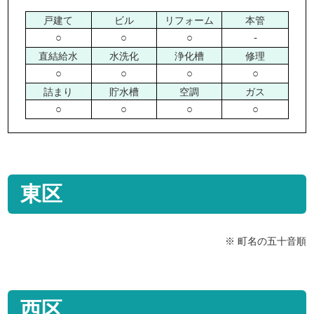
戸建て
ビル
リフォーム
本管
○
○
○
-
直結給水
水洗化
浄化槽
修理
○
○
○
○
詰まり
貯水槽
空調
ガス
○
○
○
○
東区
※ 町名の五十音順
西区