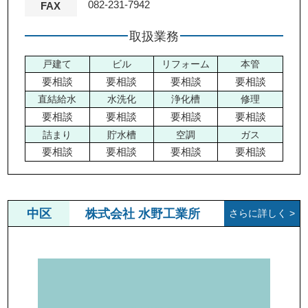
082-231-7942
FAX
取扱業務
戸建て
ビル
リフォーム
本管
要相談
要相談
要相談
要相談
直結給水
水洗化
浄化槽
修理
要相談
要相談
要相談
要相談
詰まり
貯水槽
空調
ガス
要相談
要相談
要相談
要相談
中区
株式会社 水野工業所
さらに詳しく >