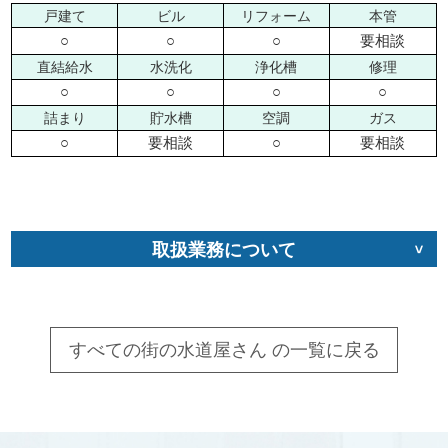
戸建て
ビル
リフォーム
本管
○
○
○
要相談
直結給水
水洗化
浄化槽
修理
○
○
○
○
詰まり
貯水槽
空調
ガス
○
要相談
○
要相談
取扱業務について
すべての街の水道屋さん の一覧に戻る